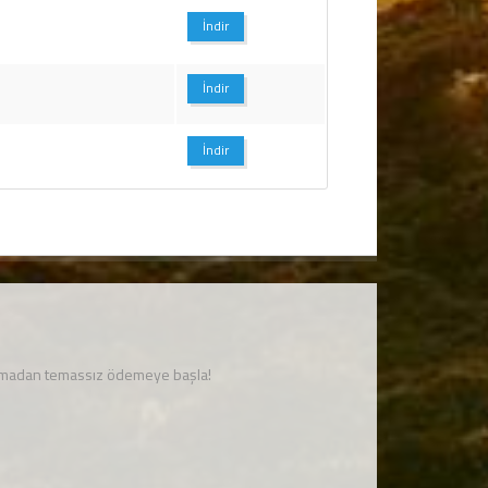
İndir
İndir
İndir
unmadan temassız ödemeye başla!