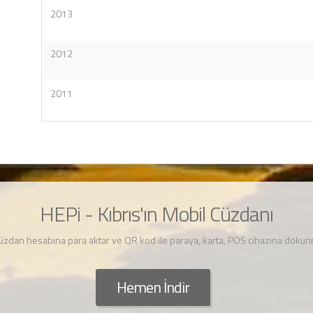
2013
2012
2011
HEPi - Kıbrıs'ın Mobil Cüzdanı
cüzdan hesabına para aktar ve QR kod ile paraya, karta, POS cihazına dok
Hemen İndir