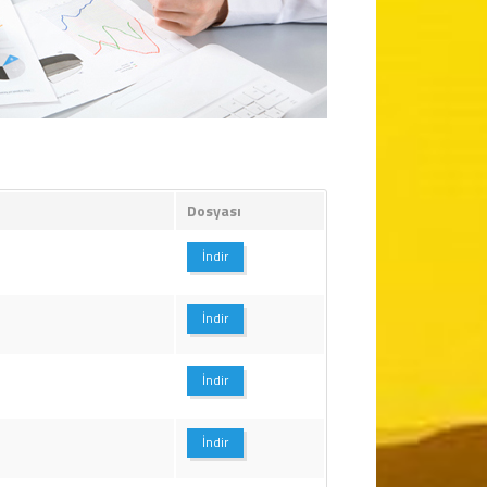
Dosyası
İndir
İndir
İndir
İndir