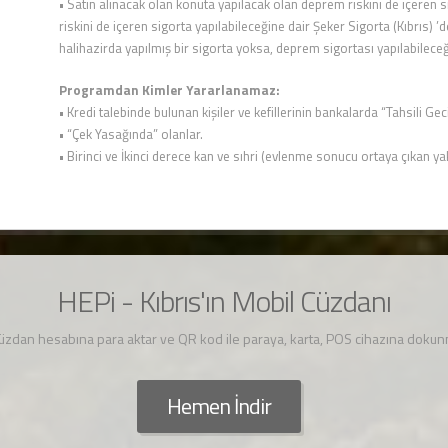
• Satın alınacak olan konuta yapılacak olan deprem riskini de içeren
riskini de içeren sigorta yapılabileceğine dair Şeker Sigorta (Kıbrıs) ’
halihazirda yapılmış bir sigorta yoksa, deprem sigortası yapılabileceği 
Programdan Kimler Yararlanamaz:
• Kredi talebinde bulunan kişiler ve kefillerinin bankalarda “Tahsili Ge
• “Çek Yasağında” olanlar.
• Birinci ve İkinci derece kan ve sıhri (evlenme sonucu ortaya çıkan yak
HEPi - Kıbrıs'ın Mobil Cüzdanı
cüzdan hesabına para aktar ve QR kod ile paraya, karta, POS cihazına dok
Hemen İndir