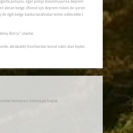
 sigorta poliçesi, eğer poliçe bulunmuyorsa deprem
den alınan belge. (Konut için deprem riskini de içeren
ile ilgili belge banka tarafından temin edilecektir.)
cikmiş Borcu” olanlar.
ınlık, akrabalık) hısımlardan konut satın alan kişiler.
unmadan temassız ödemeye başla!