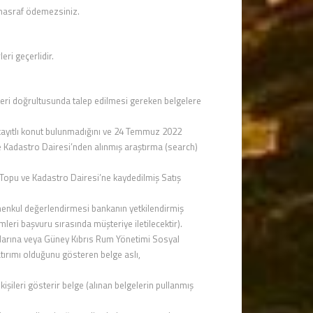
 masraf ödemezsiniz.
eri geçerlidir.
rleri doğrultusunda talep edilmesi gereken belgelere
kayıtlı konut bulunmadığını ve 24 Temmuz 2022
 Kadastro Dairesi’nden alınmış araştırma (search)
n Topu ve Kadastro Dairesi’ne kaydedilmiş Satış
menkul değerlendirmesi bankanın yetkilendirmiş
leri başvuru sırasında müşteriye iletilecektir).
klarına veya Güney Kıbrıs Rum Yönetimi Sosyal
atırımı olduğunu gösteren belge aslı,
işileri gösterir belge (alınan belgelerin pullanmış