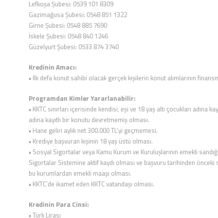
Lefkoşa Şubesi: 0539 101 8309
Gazimağusa Şubesi: 0548 851 1322
Girne Şubesi: 0548 885 7690
İskele Şubesi: 0548 840 1246
Güzelyurt Şubesi: 0533 874 3740
Kredinin Amacı:
• İlk defa konut sahibi olacak gerçek kişilerin konut alımlarının finansm
Programdan Kimler Yararlanabilir:
• KKTC sınırları içerisinde kendisi, eşi ve 18 yaş altı çocukları adın
adına kayıtlı bir konutu devretmemiş olması.
• Hane geliri aylık net 300.000 TL’yi geçmemesi.
• Krediye başvuran kişinin 18 yaş üstü olması.
• Sosyal Sigortalar veya Kamu Kurum ve Kuruluşlarının emekli sandı
Sigortalar Sistemine aktif kaydı olması ve başvuru tarihinden önceki
bu kurumlardan emekli maaşı olması.
• KKTC’de ikamet eden KKTC vatandaşı olması.
Kredinin Para Cinsi:
• Türk Lirası