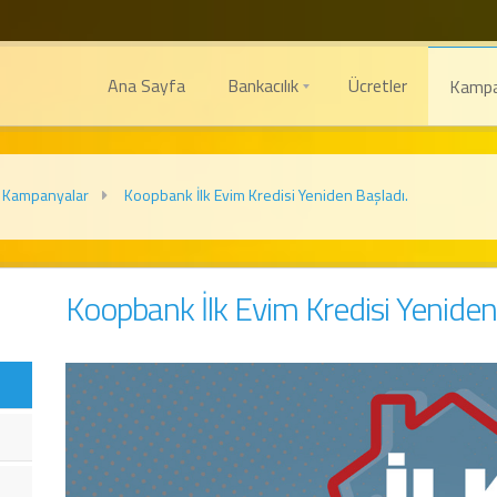
Ana Sayfa
Bankacılık
Ücretler
Kampa
Kampanyalar
Koopbank İlk Evim Kredisi Yeniden Başladı.
Koopbank İlk Evim Kredisi Yeniden