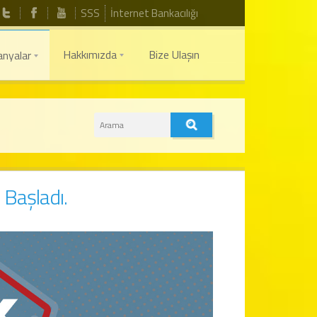
SSS
İnternet Bankacılığı
Hakkımızda
Bize Ulaşın
nyalar
 Başladı.