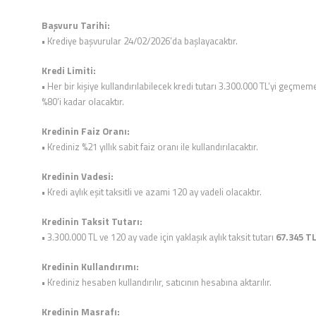
Başvuru Tarihi:
• Krediye başvurular 24/02/2026’da başlayacaktır.
Kredi Limiti:
• Her bir kişiye kullandırılabilecek kredi tutarı 3.300.000 TL’yi geçm
%80’i kadar olacaktır.
Kredinin Faiz Oranı:
• Krediniz %21 yıllık sabit faiz oranı ile kullandırılacaktır.
Kredinin Vadesi:
• Kredi aylık eşit taksitli ve azami 120 ay vadeli olacaktır.
Kredinin Taksit Tutarı:
• 3.300.000 TL ve 120 ay vade için yaklaşık aylık taksit tutarı
67.345 T
Kredinin Kullandırımı:
• Krediniz hesaben kullandırılır, satıcının hesabına aktarılır.
Kredinin Masrafı: