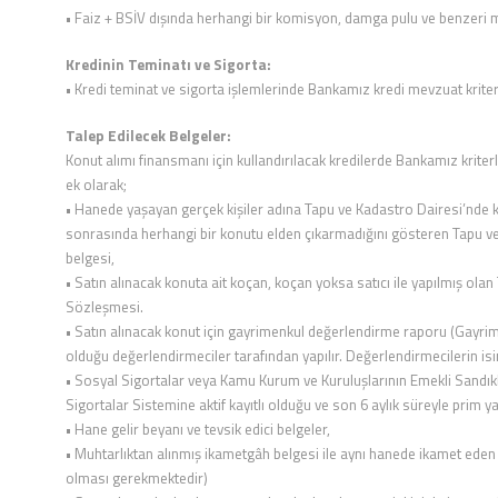
• Faiz + BSİV dışında herhangi bir komisyon, damga pulu ve benzeri
Kredinin Teminatı ve Sigorta:
• Kredi teminat ve sigorta işlemlerinde Bankamız kredi mevzuat kriterl
Talep Edilecek Belgeler:
Konut alımı finansmanı için kullandırılacak kredilerde Bankamız krite
ek olarak;
• Hanede yaşayan gerçek kişiler adına Tapu ve Kadastro Dairesi’nde 
sonrasında herhangi bir konutu elden çıkarmadığını gösteren Tapu ve
belgesi,
• Satın alınacak konuta ait koçan, koçan yoksa satıcı ile yapılmış ola
Sözleşmesi.
• Satın alınacak konut için gayrimenkul değerlendirme raporu (Gayri
olduğu değerlendirmeciler tarafından yapılır. Değerlendirmecilerin isim
• Sosyal Sigortalar veya Kamu Kurum ve Kuruluşlarının Emekli Sandı
Sigortalar Sistemine aktif kayıtlı olduğu ve son 6 aylık süreyle prim y
• Hane gelir beyanı ve tevsik edici belgeler,
• Muhtarlıktan alınmış ikametgâh belgesi ile aynı hanede ikamet eden k
olması gerekmektedir)