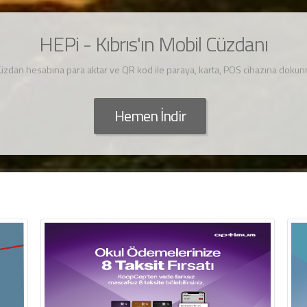
HEPi - Kıbrıs'ın Mobil Cüzdanı
cüzdan hesabına para aktar ve QR kod ile paraya, karta, POS cihazına dok
Hemen İndir