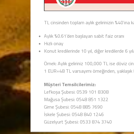
TL cinsinden toplam aylık gelirinizin %40’ına 
Aylık %0.61’den başlayan sabit faiz oranı
Hızlı onay
Konut kredilerinde 10 yıl, diğer kredilerde 6 yı
Örnek: Aylık geliriniz 100,000 TL ise döviz cins
1 EUR=48 TL varsayımı örneğinden, yaklaşık 833
Müşteri Temsilcilerimiz:
Lefkoşa Şubesi: 0539 101 8308
Mağusa Şubesi: 0548 851 1322
Girne Şubesi: 0548 885 7690
İskele Şubesi: 0548 840 1246
Güzelyurt Şubesi: 0533 874 3740