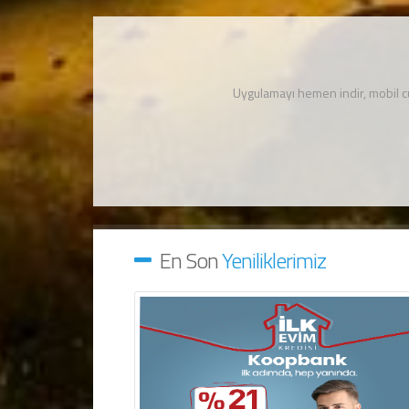
Uygulamayı hemen indir, mobil 
En Son
Yeniliklerimiz