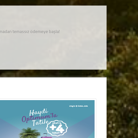
unmadan temassız ödemeye başla!