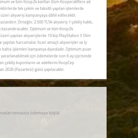
ptimum ve tüm Koop24 kartları (tüm Kooperatiflere ait
törlerde tek çekim ve taksitli yapılan işlemlerde
 üzeri alışveriş kampanyaya dâhil edilecektir.
ndırır. Örneğin; 2.500 TL’lik alışveriş 1 çekiliş hakkı,
 hakkı kazandıracaktır. Optimum ve tüm Koop24
 üzeri yapılan alışverişlerde 10 kişi PlayStation 5 Slim
apılan harcamalar, ticari amaçlı alışverişler ve İş
Tüm bahis işlemleri kampanya dışındadır. Optimum puan
 yararlanabilmek için ödemelerde son 6 ay içerisinde
n çekiliş kuponlarını ve adetlerini KoopCep
an 2026 (Pazartesi) günü yapılacaktır.
unmadan temassız ödemeye başla!