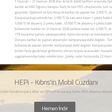
1 Haziran – 21 Haziran 2026 (her iki tarih dahil) tarihleri arasında O
kartlar ve DAÜ Öğrenci Kampus Kart) ile tüm POS cihazlarında, tüm sek
geçerlidir. Optimum ve tüm Koop24 kartları ile yapılan her 2.500 TL ve
Kampanya kapsamında her 2.500 TL’lik harcama tutarı 1 çekiliş hakkı kaza
5.000 TL’lik alışveriş 2 çekiliş hakkı, 10.000 TL’lik alışveriş 4 çekiliş
kullanıcıları kartları ile 21 Haziran 2026 tarihine kadar her 2.500 TL ve
1TB kazanma şansını yakalayacaklar. Kamu kurumları ve belediyelerde y
Dünyası kartları ile yapılan alışverişler kampanyaya dahil değildir. 
kullanılarak yapılan işlemler kampanyaya dahil değildir. Kampanyadan
birden fazla gecikmeye girilmemiş olması koşulu aranacaktır. Kazanıla
uygulamasından takip edebilirsiniz. Çekiliş, noter huzurunda 22 Hazir
HEPi - Kıbrıs'ın Mobil Cüzdanı
cüzdan hesabına para aktar ve QR kod ile paraya, karta, POS cihazına dok
Hemen İndir