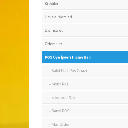
Krediler
Havale İşlemleri
Dış Ticaret
Ödemeler
POS Üye İşyeri Hizmetleri
Sabit Hatlı Pos Cihazı
Mobil Pos
Ethernet POS
Sanal POS
Mail Order