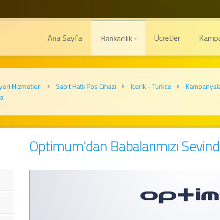
Ana Sayfa
Ücretler
Kampa
Bankacılık
eri Hizmetleri
Sabit Hatlı Pos Cihazı
Icerik - Turkce
Kampanyal
ya
Optimum'dan Babalarımızı Sevin