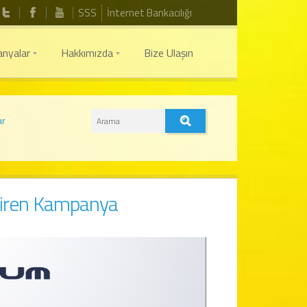
SSS
İnternet Bankacılığı
nyalar
Hakkımızda
Bize Ulaşın
ar
diren Kampanya