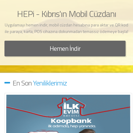
HEPi - Kıbrıs'ın Mobil Cüzdanı
Uygulamayı hemen indir, mobil cüzdan hesabına para aktar ve QR kod
ile paraya, karta, POS cihazına dokunmadan temassız ödemeye başla!
Hemen İndir
En Son
Yeniliklerimiz