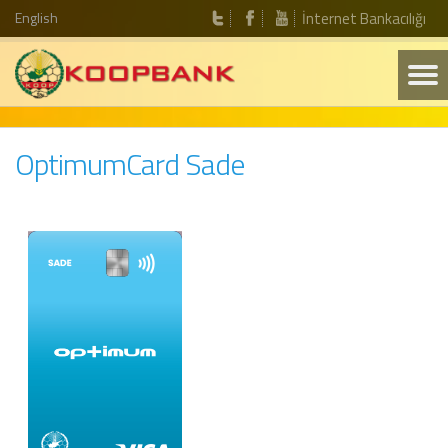
English
İnternet Bankacılığı
OptimumCard Sade