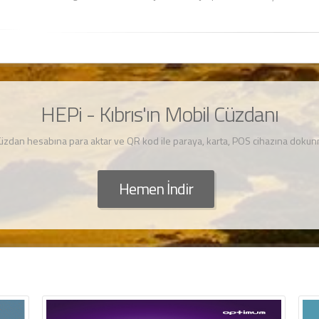
HEPi - Kıbrıs'ın Mobil Cüzdanı
cüzdan hesabına para aktar ve QR kod ile paraya, karta, POS cihazına dok
Hemen İndir