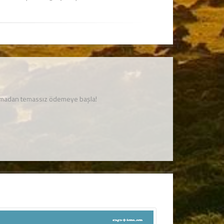
unmadan temassız ödemeye başla!