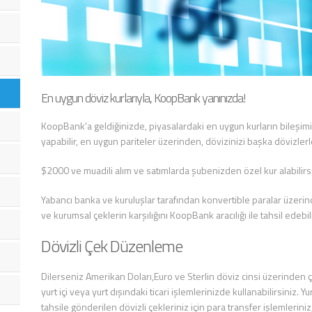
En uygun döviz kurlarıyla, KoopBank yanınızda!
KoopBank'a geldiğinizde, piyasalardaki en uygun kurların bileşimi
yapabilir, en uygun pariteler üzerinden, dövizinizi başka dövizlerle
$2000 ve muadili alım ve satımlarda şubenizden özel kur alabilirsi
Yabancı banka ve kuruluşlar tarafından konvertible paralar üzeri
ve kurumsal çeklerin karşılığını KoopBank aracılığı ile tahsil edebi
Dövizli Çek Düzenleme
Dilerseniz Amerikan Doları,Euro ve Sterlin döviz cinsi üzerinden ç
yurt içi veya yurt dışındaki ticari işlemlerinizde kullanabilirsiniz. Y
tahsile gönderilen dövizli çekleriniz için para transfer işlemleriniz, 