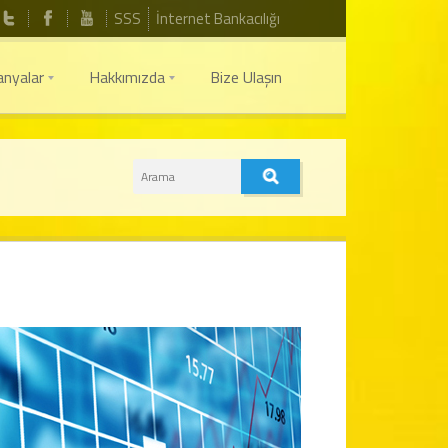
SSS
İnternet Bankacılığı
nyalar
Hakkımızda
Bize Ulaşın