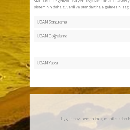
standart hale geliyor . Bu yeni uygulama ile artık UBAN
sisteminin daha güvenli ve standart hale gelmesini sağl
UBAN Sorgulama
UBAN Doğrulama
UBAN Yapısı
Uygulamayı hemen indir, mobil cüzdan 