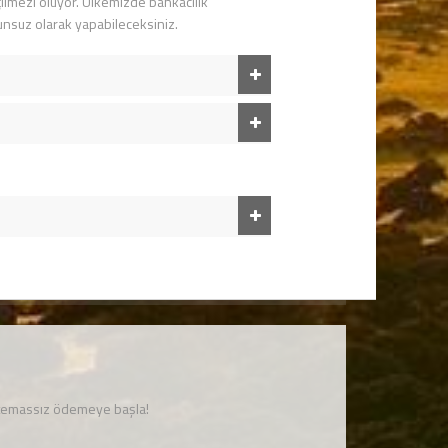
ilmezi oluyor. Ülkemizde bankacılık
unsuz olarak yapabileceksiniz.
 temassız ödemeye başla!