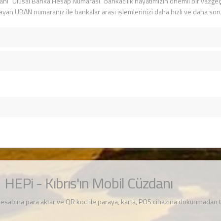
 yani "Ulusal Banka Hesap Numarası" bankacılık hayatımızın önemli bir vazgeç
ayan UBAN numaranız ile bankalar arası işlemlerinizi daha hızlı ve daha sor
HEPi - Kıbrıs'ın Mobil Cüzdanı
hesabına para aktar ve QR kod ile paraya, karta, POS cihazına dokunmadan