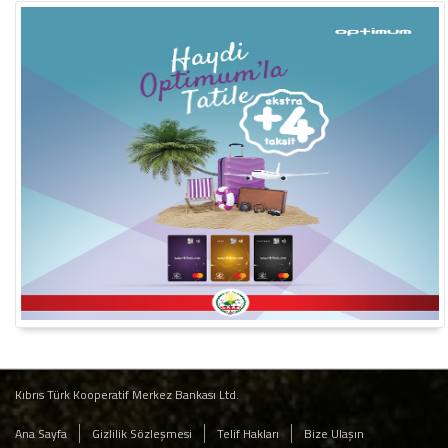
Kıbrıs Türk Kooperatif Merkez Bankası Ltd.
Ana Sayfa
Gizlilik Sözleşmesi
Telif Hakları
Bize Ulaşın