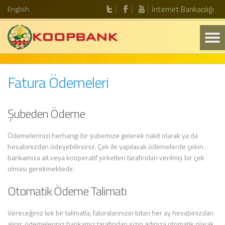
English
İnternet Bankacılığı
Fatura Ödemeleri
Şubeden Ödeme
Ödemelerinizi herhangi bir şubemize gelerek nakit olarak ya da
hesabınızdan ödeyebilirsiniz. Çek ile yapılacak ödemelerde çekin
bankamıza ait veya kooperatif şirketleri tarafından verilmiş bir çek
olması gerekmektedir.
Otomatik Ödeme Talimatı
Vereceğiniz tek bir talimatla, faturalarınızın tutarı her ay hesabınızdan
alınır, ödemeleriniz bankamız tarafından sizin adınıza otomatik olarak