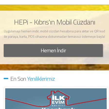
HEPi - Kıbrıs'ın Mobil Cüzdanı
Uygulamayı hemen indir, mobil cüzdan hesabına para aktar ve QR kod
ile paraya, karta, POS cihazına dokunmadan temassız ödemeye başla!
Hemen İndir
En Son
Yeniliklerimiz