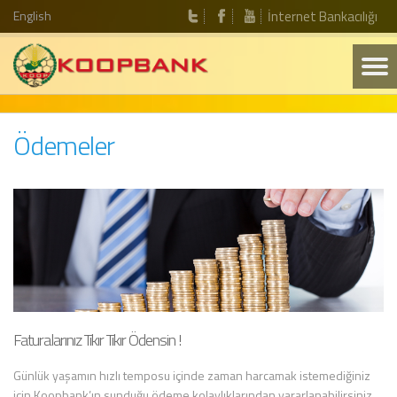
English
İnternet Bankacılığı
Ödemeler
Faturalarınız Tıkır Tıkır Ödensin !
Günlük yaşamın hızlı temposu içinde zaman harcamak istemediğiniz
için Koopbank’ın sunduğu ödeme kolaylıklarından yararlanabilirsiniz.