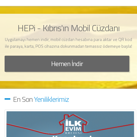
HEPi - Kıbrıs'ın Mobil Cüzdanı
Uygulamayı hemen indir, mobil cüzdan hesabına para aktar ve QR kod
ile paraya, karta, POS cihazına dokunmadan temassız ödemeye başla!
Hemen İndir
En Son
Yeniliklerimiz